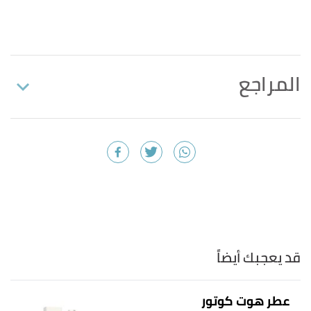
المراجع
أ
ب
ت
ث
,
"Gentleman-Eau-de-Parfum"
^
fragranticarabia
. Edited.
أ
ب
ت
,
givenchybeauty
.
"gentleman-givenchy"
^
Edited.
,
givenchybeauty
. Edited.
"gentleman-givenchy"
↑
قد يعجبك أيضاً
,
givenchybeauty
. Edited.
"gentleman-givenchy"
↑
,
fragranticarabia
. Edited.
"Monsieur-de-Givenchy"
↑
عطر هوت كوتور