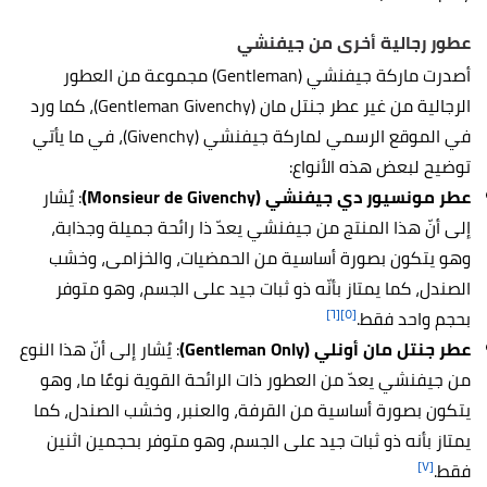
عطور رجالية أخرى من جيفنشي
أصدرت ماركة جيفنشي (Gentleman) مجموعة من العطور
الرجالية من غير عطر جنتل مان (Gentleman Givenchy)، كما ورد
في الموقع الرسمي لماركة جيفنشي (Givenchy)، في ما يأتي
توضيح لبعض هذه الأنواع:
عطر مونسيور دي جيفنشي (Monsieur de Givenchy)
: يُشار
إلى أنّ هذا المنتج من جيفنشي يعدّ ذا رائحة جميلة وجذابة،
وهو يتكون بصورة أساسية من الحمضيات، والخزامى، وخشب
الصندل، كما يمتاز بأنّه ذو ثبات جيد على الجسم، وهو متوفر
[٦]
[٥]
بحجم واحد فقط.
عطر جنتل مان أونلي (Gentleman Only)
: يُشار إلى أنّ هذا النوع
من جيفنشي يعدّ من العطور ذات الرائحة القوية نوعًا ما، وهو
يتكون بصورة أساسية من القرفة، والعنبر، وخشب الصندل، كما
يمتاز بأنه ذو ثبات جيد على الجسم، وهو متوفر بحجمين اثنين
[٧]
فقط.