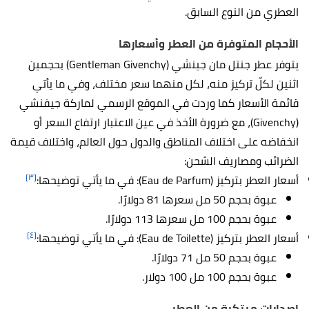
العطري من النوع السابق.
الأحجام المتوفرة من العطر وأسعارها
يتوفر عطر جنتل مان جينشي (Gentleman Givenchy) بحجمين
اثنين لكلّ تركيز منه، لكل منهما سعر مختلف، وفي ما يأتي
قائمة الأسعار كما وردت في الموقع الرسمي لماركة جيفنشي
(Givenchy)، مع ضرورة
الأخذ في عين الاعتبار ارتفاع السعر أو
انخفاضه على اختلاف المناطق والدول حول العالم، واختلاف قيمة
الضرائب ومصاريف الشحن:
[٣]
أسعار العطر بتركيز (
Eau de Parfum)
: في ما يأتي توضيحها:
عبوة بحجم 50 مل سعرها 81 دولارًا.
عبوة بحجم 100 مل سعرها 113 دولارًا.
[٤]
أسعار العطر بتركيز (
Eau de Toilette)
: في ما يأتي توضيحها:
عبوة بحجم 50 مل 71 دولارًا.
عبوة بحجم 100 مل 100 دولار.
إصدارات مبتكرة من العطر